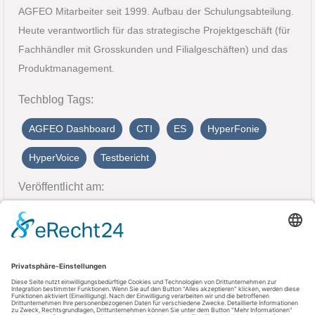
AGFEO Mitarbeiter seit 1999. Aufbau der Schulungsabteilung.
Heute verantwortlich für das strategische Projektgeschäft (für
Fachhändler mit Grosskunden und Filialgeschäften) und das
Produktmanagement.
Techblog Tags:
AGFEO Dashboard
CTI
ES
HyperFonie
HyperVoice
Testbericht
Veröffentlicht am:
20. September 2024
Kontakt
AGFEO GmbH & Co. KG
33647 Bielefeld