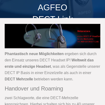
AGFEO
DECT Link
Phantastisch neue Möglichkeiten
ergeben sich durch
den Einsatz unseres DECT Headset IP!
Weltweit das
erste und einzige Headset
, was als Gegenstelle unserer
DECT IP Basis in einer Einzelzelle als auch in einer
DECT Mehrzelle
betrieben werden kann.
Handover und Roaming
zwei Schlagworte, die eine DECT-Mehrzelle
kennzeichnen. Hierbei schalten sich bis zu 40 unserer