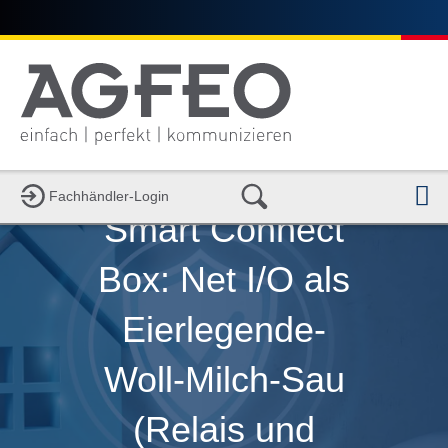
N
Fachhändler-Login
Smart Connect
Box: Net I/O als
Eierlegende-
Woll-Milch-Sau
(Relais und