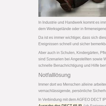
In Industrie und Handwerk kommt es immer
dem Werksgelände oder in firmeneigen
Da ist es immer wichtiger, dass sich di
Ereignissen schnell und sicher bemerk
Aber auch in Schulen, Kindergärten, Pf
sind Szenarien bei Angestellten sowie W
schnelle Benachrichtigung und Hilfe benö
Notfalllösung
Immer dort wo Menschen alleine arbeite
vernachlässigende, persönliche Sicherhe
In Verbindung mit dem AGFEO DECT IP
Ausgabe des DECT 65 IP
(ab Serienn