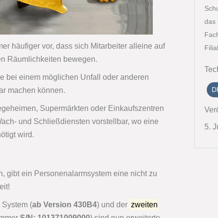
Schu
das 
Fac
 häufiger vor, dass sich Mitarbeiter alleine auf
Fili
en Räumlichkeiten bewegen.
Tec
ese bei einem möglichen Unfall oder anderen
D
bar machen können.
legeheimen, Supermärkten oder Einkaufszentren
Verö
ach- und Schließdiensten vorstellbar, wo eine
5. 
tigt wird.
n, gibt ein Personenalarmsystem eine nicht zu
it!
 System (
ab Version 430B4
) und der
zweiten
ummer
S/N: 101371009000
) sind nun erweiterte