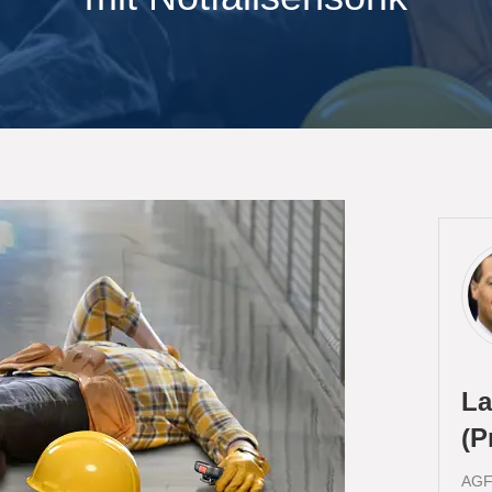
La
(P
AGFE