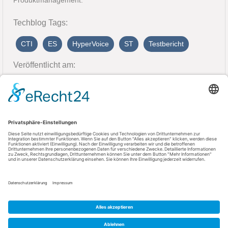
Produktmanagement.
Techblog Tags:
CTI
ES
HyperVoice
ST
Testbericht
Veröffentlicht am:
8. November 2020
Kontakt
AGFEO GmbH & Co. KG
33647 Bielefeld
Telefon: +49 521 44709-0
Fax: +49 521 44709-98555
E-Mail: info@agfeo.de
AGB
Datenschutz