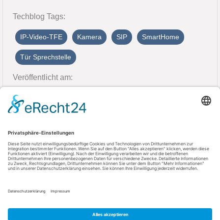
Techblog Tags:
IP-Video-TFE
Kamera
SIP
SmartHome
Tür Sprechstelle
Veröffentlicht am:
14. März 2019
Kontakt
AGFEO GmbH & Co. KG
33647 Bielefeld
Telefon: +49 521 44709-0
Fax: +49 521 44709-98555
E-Mail: info@agfeo.de
AGB