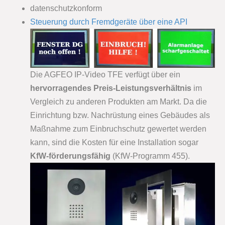
datenschutzkonform
Steuerung durch Fremdgeräte über eine API
Die AGFEO IP-Video TFE verfügt über ein
hervorragendes Preis-Leistungsverhältnis
im
Vergleich zu anderen Produkten am Markt. Da die
Einrichtung bzw. Nachrüstung eines Gebäudes als
Maßnahme zum Einbruchschutz gewertet werden
kann, sind die Kosten für eine Installation sogar
KfW-förderungsfähig
(KfW-Programm 455).