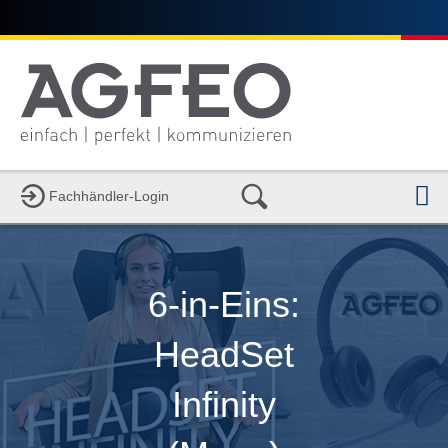
N
Fachhändler-Login
6-in-Eins:
HeadSet
Infinity