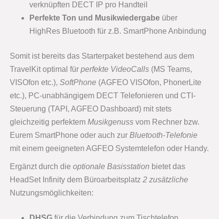
verknüpften DECT IP pro Handteil
Perfekte Ton und Musikwiedergabe
über
HighRes Bluetooth für z.B. SmartPhone Anbindung
Somit ist bereits das Starterpaket bestehend aus dem
TravelKit optimal für
perfekte VideoCalls
(MS Teams,
VISOfon etc.),
SoftPhone
(AGFEO VISOfon, PhonerLite
etc.), PC-unabhängigem DECT Telefonieren und CTI-
Steuerung (TAPI, AGFEO Dashboard) mit stets
gleichzeitig perfektem
Musikgenuss
vom Rechner bzw.
Eurem SmartPhone oder auch zur
Bluetooth-Telefonie
mit einem geeigneten AGFEO Systemtelefon oder Handy.
Ergänzt durch die
optionale Basisstation
bietet das
HeadSet Infinity dem Büroarbeitsplatz
2 zusätzliche
Nutzungsmöglichkeiten:
DHSG
für die Verbindung zum Tischtelefon