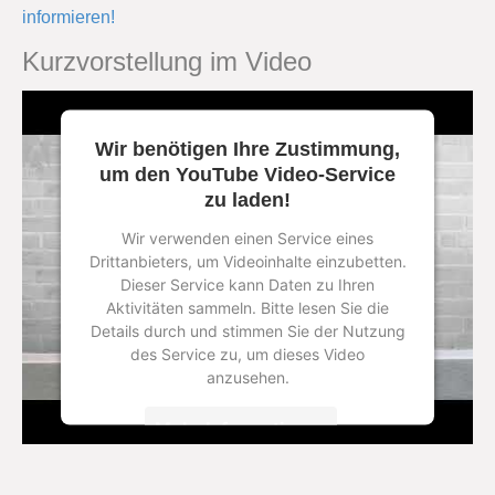
informieren!
Kurzvorstellung im Video
Wir benötigen Ihre Zustimmung,
um den YouTube Video-Service
zu laden!
Wir verwenden einen Service eines
Drittanbieters, um Videoinhalte einzubetten.
Dieser Service kann Daten zu Ihren
Aktivitäten sammeln. Bitte lesen Sie die
Details durch und stimmen Sie der Nutzung
des Service zu, um dieses Video
anzusehen.
Mehr Informationen
Akzeptieren