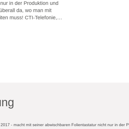
 nur in der Produktion und
überall da, wo man mit
iten muss! CTI-Telefonie,
utzklasse IP 65 runden den
 jeder Tasche verstauen.
ung
017 - macht mit seiner abwischbaren Folientastatur nicht nur in der P