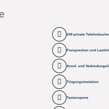
e
249 private Telefonbuche
Freisprechen und Lauthö
Anruf- und Verbindungsli
Türgongsimulation
Tastensperre