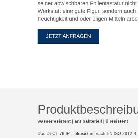
seiner abwischbaren Folientastatur nicht
Werkstatt eine gute Figur, sondern auch 
Feuchtigkeit und oder öligen Mitteln arbe
eine Notruftaste, Bluetooth 4.1 und Sch
starken Gesamteindruck ab. Das nur 12,2 cm große und 134 g
JETZT ANFRAGEN
leichte Handteil lässt sich so bequem in
Produktbeschreib
wasserresistent | antibakteriell | ölresistent
Das DECT 78 IP – ölresistent nach EN ISO 2812-4: 2