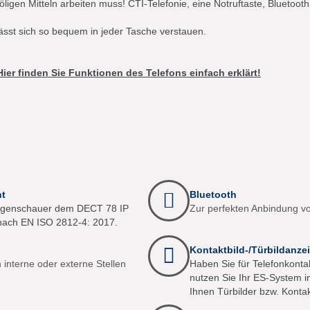
öligen Mitteln arbeiten muss! CTI-Telefonie, eine Notruftaste, Bluetoo
ässt sich so bequem in jeder Tasche verstauen.
er finden Sie Funktionen des Telefons einfach erklärt!
nt
Bluetooth
Regenschauer dem DECT 78 IP
Zur perfekten Anbindung v
t nach EN ISO 2812-4: 2017.
Kontaktbild-/Türbildanze
n interne oder externe Stellen
Haben Sie für Telefonkontak
nutzen Sie Ihr ES-System i
Ihnen Türbilder bzw. Kontak