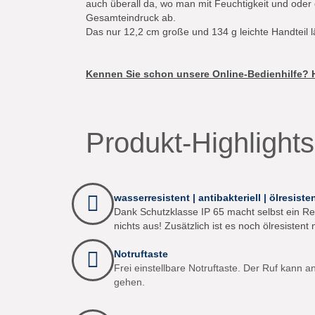
auch überall da, wo man mit Feuchtigkeit und oder 
Gesamteindruck ab.
Das nur 12,2 cm große und 134 g leichte Handteil l
Kennen Sie schon unsere Online-Bedienhilfe? Hi
Produkt-Highlights
wasserresistent | antibakteriell | ölresiste
Dank Schutzklasse IP 65 macht selbst ein 
nichts aus! Zusätzlich ist es noch ölresisten
Notruftaste
Frei einstellbare Notruftaste. Der Ruf kann a
gehen.