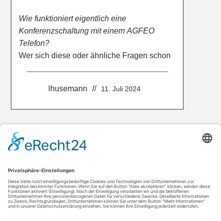
Wie funktioniert eigentlich eine
Konferenzschaltung mit einem AGFEO
Telefon?
Wer sich diese oder ähnliche Fragen schon
einmal gestellt hat, für den hat AGFEO etwas
Neues! In der neuen Online-Bedienhilfe
lhusemann
11. Juli 2024
werden diese und viele weitere Funktionen
für alle verfügbaren AGFEO Telefone erklärt.
Einfach auf
myagfeo.de
klicken oder den
QR-Code scannen, der zukünftig den
Telefonen beiliegt!
Kontakt
AGFEO GmbH & Co. KG
33647 Bielefeld
Telefon: +49 521 44709-0