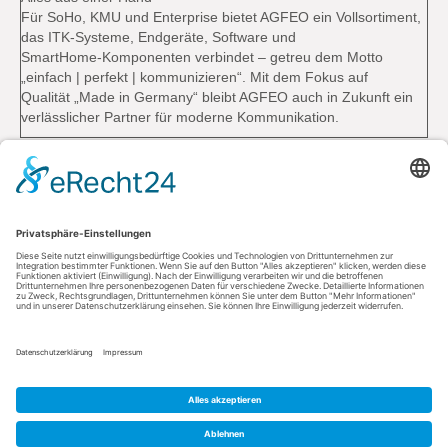
Für SoHo, KMU und Enterprise bietet AGFEO ein Vollsortiment,
das ITK-Systeme, Endgeräte, Software und
SmartHome-Komponenten verbindet – getreu dem Motto
„einfach | perfekt | kommunizieren“. Mit dem Fokus auf
Qualität „Made in Germany“ bleibt AGFEO auch in Zukunft ein
verlässlicher Partner für moderne Kommunikation.
Kontakt
AGFEO GmbH & Co. KG
33647 Bielefeld
Telefon: +49 521 44709-0
Fax: +49 521 44709-98555
E-Mail: info@agfeo.de
AGB
Datenschutz
Impressum