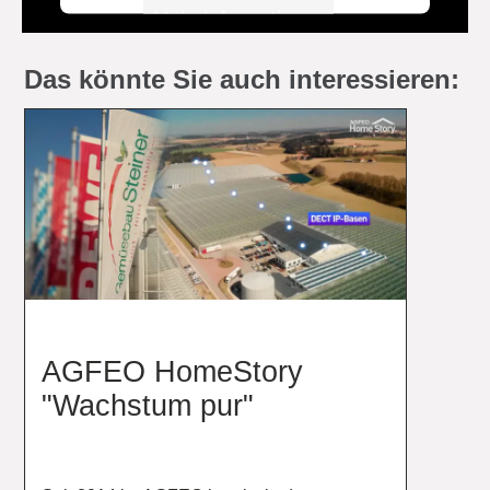
Mehr Informationen
Akzeptieren
Das könnte Sie auch interessieren:
powered by
Usercentrics Consent
Management Platform
&
eRecht24
AGFEO HomeStory
"Wachstum pur"